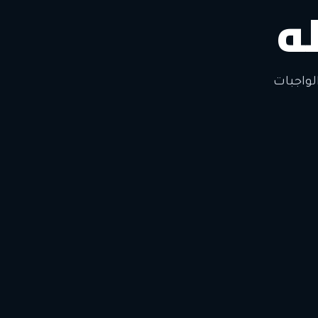
ه
لتغيير
لواجبات