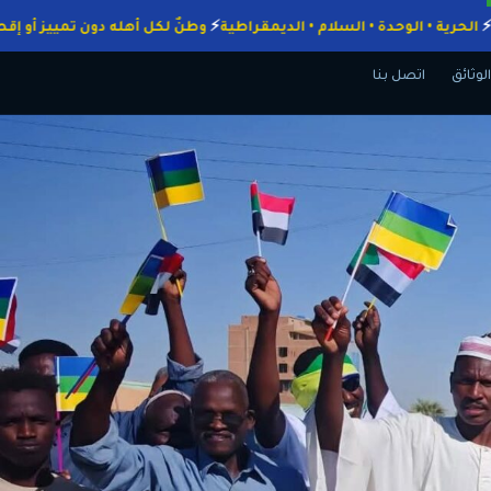
لواجبات
الحرية • الوحدة • السلام • الديمقراطية
وطنٌ لكل أهله دون تميي
الوثائق
اتصل بنا