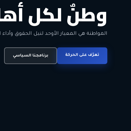
وطنٌ لكل أهل
معاً من أجل ا
الحرية • الوحدة • السلام • الديمقراطية
المواطنة هي المعيار الأوحد لنيل الحقوق وأداء ا
انضم للحركة
تعرّف على الحركة
اتصل بنا
برنامجنا السياسي