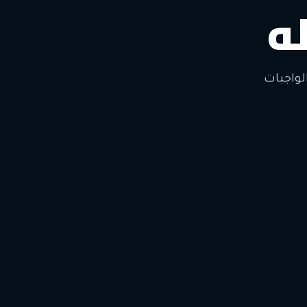
ه
لتغيير
لواجبات