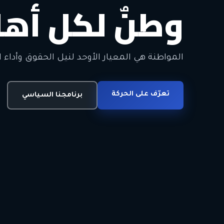
وطنٌ لكل أهل
معاً من أجل ا
الحرية • الوحدة • السلام • الديمقراطية
المواطنة هي المعيار الأوحد لنيل الحقوق وأداء ا
انضم للحركة
تعرّف على الحركة
اتصل بنا
برنامجنا السياسي