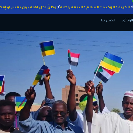
واجبات
الحرية • الوحدة • السلام • الديمقراطية
وطنٌ لكل أهله دون تمييز
الوثائق
اتصل بنا