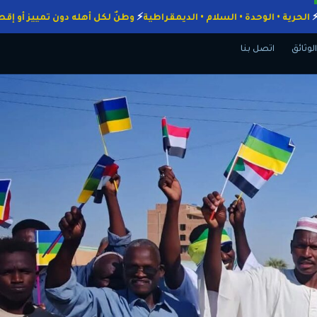
واجبات
الحرية • الوحدة • السلام • الديمقراطية
وطنٌ لكل أهله دون تمييز
الوثائق
اتصل بنا