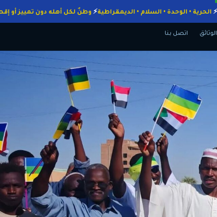
واجبات
الحرية • الوحدة • السلام • الديمقراطية
وطنٌ لكل أهله دون تميي
الوثائق
اتصل بنا