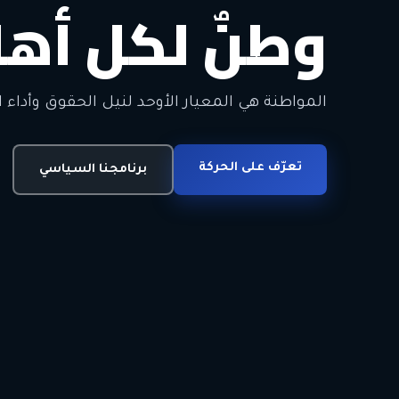
وطنٌ لكل أهل
معاً من أجل ا
الحرية • الوحدة • السلام • الديمقراطية
المواطنة هي المعيار الأوحد لنيل الحقوق وأداء ا
انضم للحركة
تعرّف على الحركة
اتصل بنا
برنامجنا السياسي