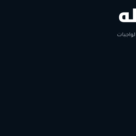
ه
لتغيير
لواجبات