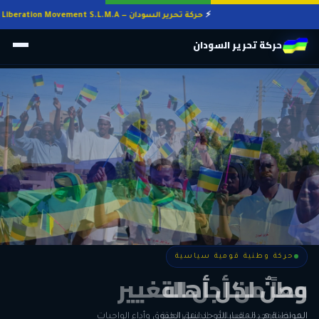
حركة تحرير السودان — Sudan Liberation Movement S.L.M.A
حركة تحرير السودان
حركة وطنية قومية سياسية
حركة وطنية قومية سياسية
وطنٌ لكل أهله
معاً من أجل التغيير
الحرية • الوحدة • السلام • الديمقراطية
المواطنة هي المعيار الأوحد لنيل الحقوق وأداء الواجبات