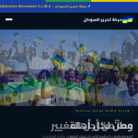
حركة تحرير السودان — Sudan Liberation Movement S.L.M.A
حركة تحرير السودان
حركة وطنية قومية سياسية
حركة وطنية قومية سياسية
وطنٌ لكل أهله
معاً من أجل التغيير
الحرية • الوحدة • السلام • الديمقراطية
المواطنة هي المعيار الأوحد لنيل الحقوق وأداء الواجبات