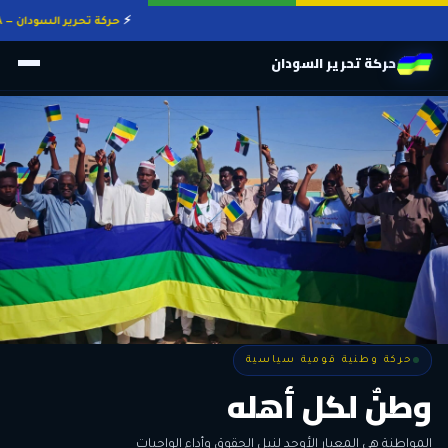
حركة تحرير السودان — eration Movement S.L.M.A
حركة تحرير السودان
حركة وطنية قومية سياسية
حركة وطنية قومية سياسية
وطنٌ لكل أهله
معاً من أجل التغيير
الحرية • الوحدة • السلام • الديمقراطية
المواطنة هي المعيار الأوحد لنيل الحقوق وأداء الواجبات