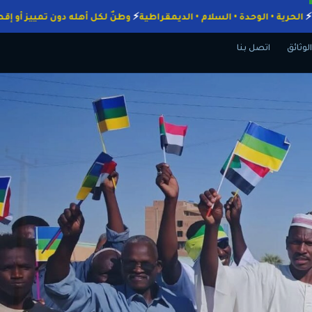
الواجبات
الحرية • الوحدة • السلام • الديمقراطية
وطنٌ لكل أهله دون تمي
الوثائق
اتصل بنا