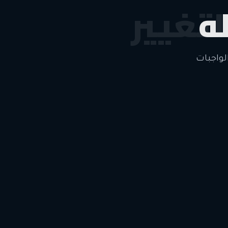
ه
لتغيير
لواجبات