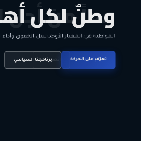
وطنٌ لكل أهل
معاً من أجل ا
الحرية • الوحدة • السلام • الديمقراطية
المواطنة هي المعيار الأوحد لنيل الحقوق وأداء ا
انضم للحركة
تعرّف على الحركة
اتصل بنا
برنامجنا السياسي