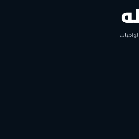
ه
لتغيير
لواجبات