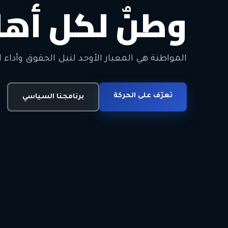
وطنٌ لكل أهل
معاً من أجل ا
الحرية • الوحدة • السلام • الديمقراطية
المواطنة هي المعيار الأوحد لنيل الحقوق وأداء ا
انضم للحركة
تعرّف على الحركة
اتصل بنا
برنامجنا السياسي