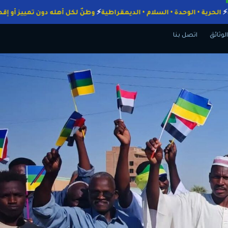
الواجبات
الحرية • الوحدة • السلام • الديمقراطية
وطنٌ لكل أهله دون تمي
الوثائق
اتصل بنا