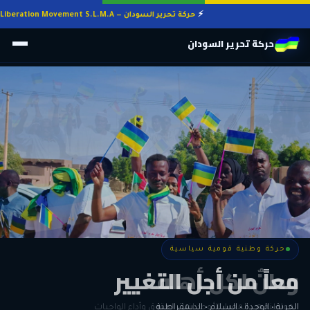
حركة تحرير السودان — Sudan Liberation Movement S.L.M.A
حركة تحرير السودان
حركة وطنية قومية سياسية
حركة وطنية قومية سياسية
وطنٌ لكل أهله
معاً من أجل التغيير
الحرية • الوحدة • السلام • الديمقراطية
المواطنة هي المعيار الأوحد لنيل الحقوق وأداء الواجبات