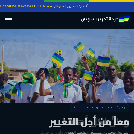
حركة تحرير السودان — Sudan Liberation Movement S.L.M.A
حركة تحرير السودان
حركة وطنية قومية سياسية
حركة وطنية قومية سياسية
وطنٌ لكل أهله
معاً من أجل التغيير
الحرية • الوحدة • السلام • الديمقراطية
المواطنة هي المعيار الأوحد لنيل الحقوق وأداء الواجبات