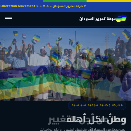
حركة تحرير السودان — Sudan Liberation Movement S.L.M.A
حركة تحرير السودان
حركة وطنية قومية سياسية
حركة وطنية قومية سياسية
وطنٌ لكل أهله
معاً من أجل التغيير
الحرية • الوحدة • السلام • الديمقراطية
المواطنة هي المعيار الأوحد لنيل الحقوق وأداء الواجبات