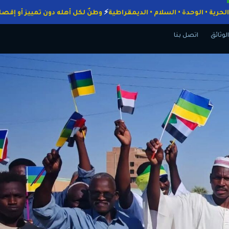
اجبات
الحرية • الوحدة • السلام • الديمقراطية
وطنٌ لكل أهله دون تمييز 
الوثائق
اتصل بنا