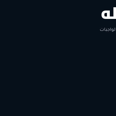
ه
لتغيير
لواجبات