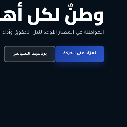
وطنٌ لكل أهل
معاً من أجل ا
الحرية • الوحدة • السلام • الديمقراطية
المواطنة هي المعيار الأوحد لنيل الحقوق وأداء ا
انضم للحركة
تعرّف على الحركة
اتصل بنا
برنامجنا السياسي