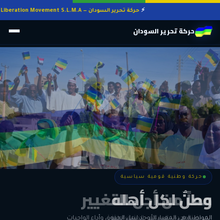
حركة تحرير السودان — Sudan Liberation Movement S.L.M.A
حركة تحرير السودان
حركة وطنية قومية سياسية
حركة وطنية قومية سياسية
وطنٌ لكل أهله
معاً من أجل التغيير
الحرية • الوحدة • السلام • الديمقراطية
المواطنة هي المعيار الأوحد لنيل الحقوق وأداء الواجبات