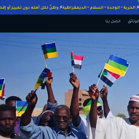
لواجبات
الحرية • الوحدة • السلام • الديمقراطية
وطنٌ لكل أهله دون تميي
الوثائق
اتصل بنا