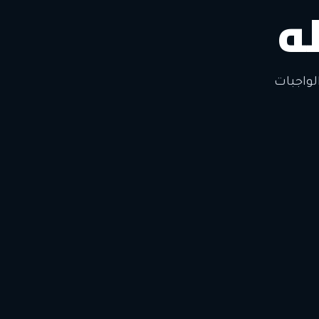
ه
لتغيير
لواجبات