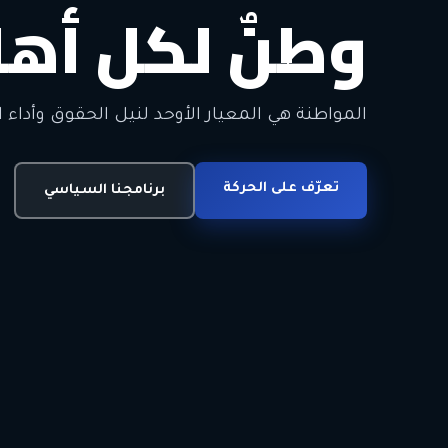
وطنٌ لكل أهل
معاً من أجل ا
الحرية • الوحدة • السلام • الديمقراطية
المواطنة هي المعيار الأوحد لنيل الحقوق وأداء ا
انضم للحركة
تعرّف على الحركة
اتصل بنا
برنامجنا السياسي