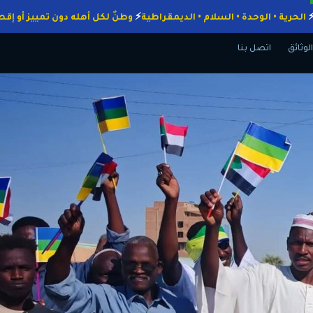
واجبات
الحرية • الوحدة • السلام • الديمقراطية
وطنٌ لكل أهله دون تمييز
الوثائق
اتصل بنا