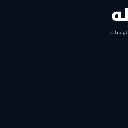
ه
لتغيير
لواجبات