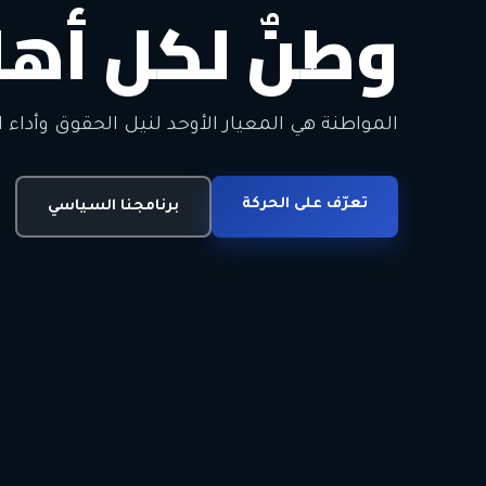
وطنٌ لكل أهل
معاً من أجل ا
الحرية • الوحدة • السلام • الديمقراطية
المواطنة هي المعيار الأوحد لنيل الحقوق وأداء ا
انضم للحركة
تعرّف على الحركة
اتصل بنا
برنامجنا السياسي