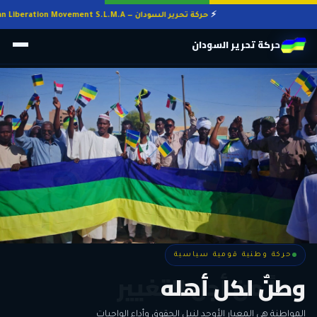
حركة تحرير السودان — Sudan Liberation Movement S.L.M.A
حركة تحرير السودان
حركة وطنية قومية سياسية
حركة وطنية قومية سياسية
وطنٌ لكل أهله
معاً من أجل التغيير
الحرية • الوحدة • السلام • الديمقراطية
المواطنة هي المعيار الأوحد لنيل الحقوق وأداء الواجبات