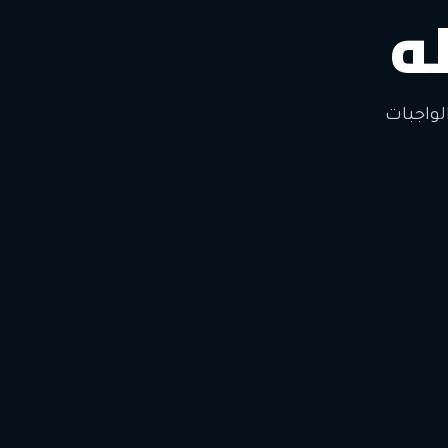
ه
لتغيير
لواجبات