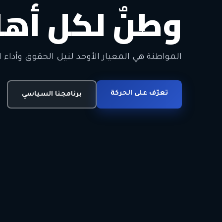
وطنٌ لكل أهل
معاً من أجل ا
الحرية • الوحدة • السلام • الديمقراطية
المواطنة هي المعيار الأوحد لنيل الحقوق وأداء ا
انضم للحركة
تعرّف على الحركة
اتصل بنا
برنامجنا السياسي