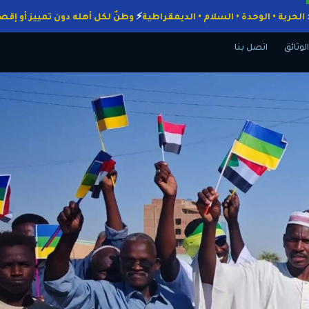
واجبات
الحرية • الوحدة • السلام • الديمقراطية
وطنٌ لكل أهله دون تمييز
الوثائق
اتصل بنا