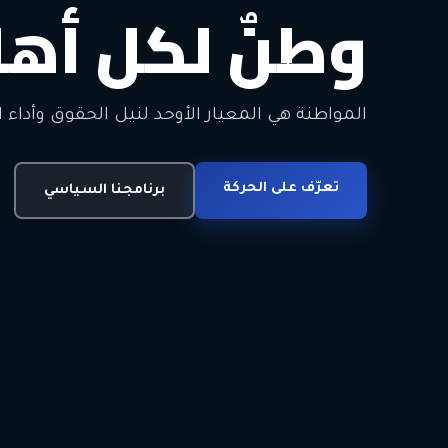
وطنٌ لكل أهل
معاً من أجل ا
الحرية • الوحدة • السلام • الديمقراطية
المواطنة هي المعيار الأوحد لنيل الحقوق وأداء ا
انضم للحركة
تعرّف على الحركة
اتصل بنا
برنامجنا السياسي