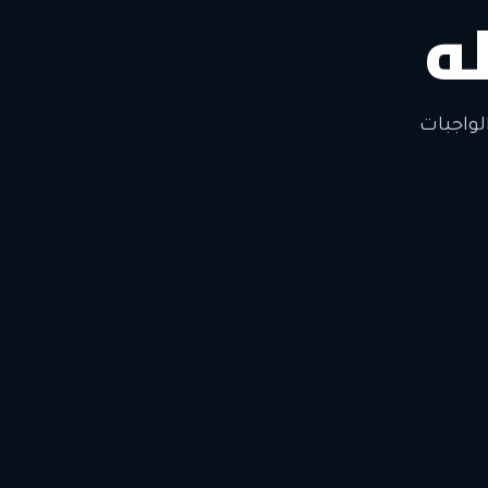
ه
لتغيير
لواجبات