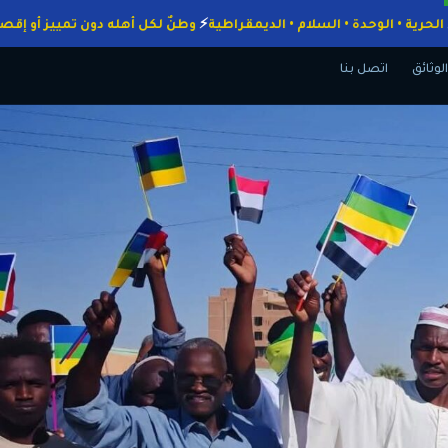
اجبات
الحرية • الوحدة • السلام • الديمقراطية
وطنٌ لكل أهله دون تمييز 
الوثائق
اتصل بنا