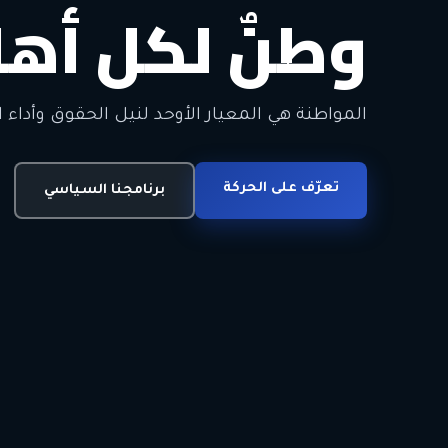
وطنٌ لكل أهل
معاً من أجل ا
الحرية • الوحدة • السلام • الديمقراطية
المواطنة هي المعيار الأوحد لنيل الحقوق وأداء ا
انضم للحركة
تعرّف على الحركة
اتصل بنا
برنامجنا السياسي