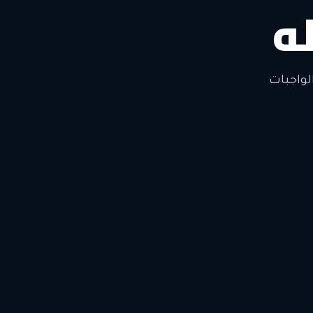
ه
لتغيير
لواجبات