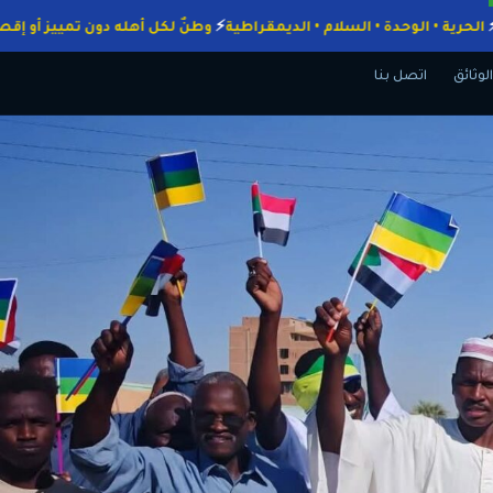
واجبات
الحرية • الوحدة • السلام • الديمقراطية
وطنٌ لكل أهله دون تمييز
الوثائق
اتصل بنا