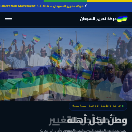
حركة تحرير السودان — Sudan Liberation Movement S.L.M.A
حركة تحرير السودان
حركة وطنية قومية سياسية
حركة وطنية قومية سياسية
وطنٌ لكل أهله
معاً من أجل التغيير
الحرية • الوحدة • السلام • الديمقراطية
المواطنة هي المعيار الأوحد لنيل الحقوق وأداء الواجبات