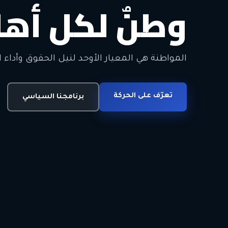
وطنٌ لكل أهل
معاً من أجل ا
الحرية • الوحدة • السلام • الديمقراطية
المواطنة هي المعيار الأوحد لنيل الحقوق وأداء ا
انضم للحركة
تعرّف على الحركة
اتصل بنا
برنامجنا السياسي