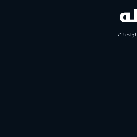
ه
لتغيير
لواجبات