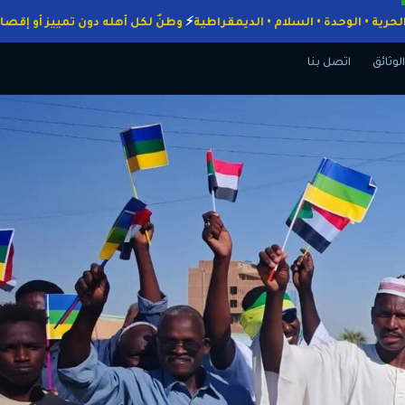
جبات
الحرية • الوحدة • السلام • الديمقراطية
وطنٌ لكل أهله دون تمييز أ
الوثائق
اتصل بنا