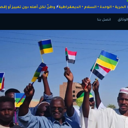
واجبات
الحرية • الوحدة • السلام • الديمقراطية
وطنٌ لكل أهله دون تمييز
الوثائق
اتصل بنا