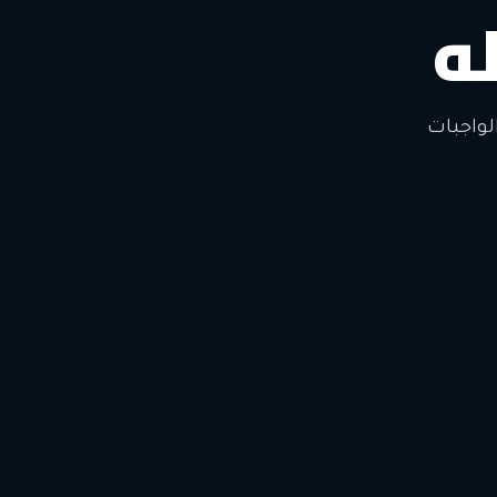
ه
لتغيير
لواجبات