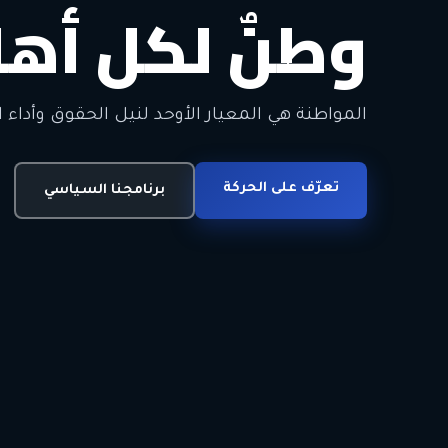
وطنٌ لكل أهل
معاً من أجل ا
الحرية • الوحدة • السلام • الديمقراطية
المواطنة هي المعيار الأوحد لنيل الحقوق وأداء ا
انضم للحركة
تعرّف على الحركة
اتصل بنا
برنامجنا السياسي