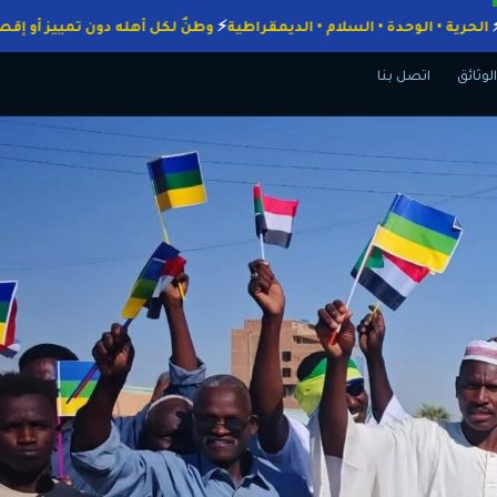
واجبات
الحرية • الوحدة • السلام • الديمقراطية
وطنٌ لكل أهله دون تمييز
الوثائق
اتصل بنا