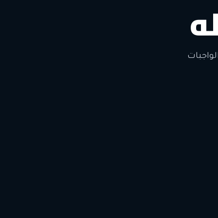
ه
لتغيير
لواجبات