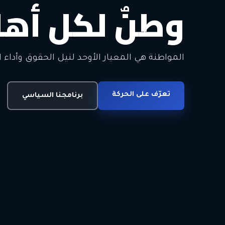
وطنٌ لكل أهل
معاً من أجل ا
الحرية • الوحدة • السلام • الديمقراطية
المواطنة هي المعيار الأوحد لنيل الحقوق وأداء ا
انضم للحركة
تعرّف على الحركة
اتصل بنا
برنامجنا السياسي