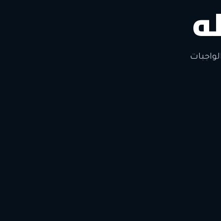
ه
لتغيير
لواجبات