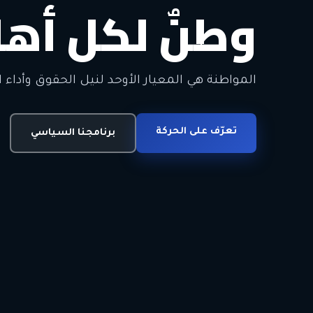
وطنٌ لكل أهل
معاً من أجل ا
الحرية • الوحدة • السلام • الديمقراطية
المواطنة هي المعيار الأوحد لنيل الحقوق وأداء ا
انضم للحركة
تعرّف على الحركة
اتصل بنا
برنامجنا السياسي