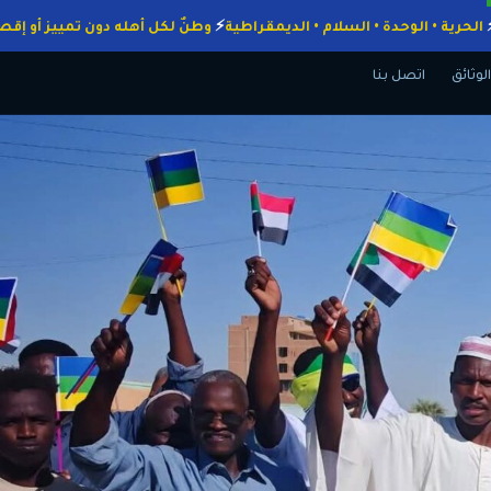
واجبات
الحرية • الوحدة • السلام • الديمقراطية
وطنٌ لكل أهله دون تمييز
الوثائق
اتصل بنا