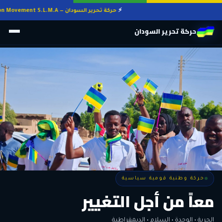
حركة تحرير السودان — Sudan Liberation Movement S.L.M.A
حركة تحرير السودان
حركة وطنية قومية سياسية
حركة وطنية قومية سياسية
وطنٌ لكل أهله
معاً من أجل التغيير
الحرية • الوحدة • السلام • الديمقراطية
المواطنة هي المعيار الأوحد لنيل الحقوق وأداء الواجبات