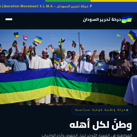
حركة تحرير السودان — Sudan Liberation Movement S.L.M.A
حركة تحرير السودان
حركة وطنية قومية سياسية
حركة وطنية قومية سياسية
وطنٌ لكل أهله
معاً من أجل التغيير
الحرية • الوحدة • السلام • الديمقراطية
المواطنة هي المعيار الأوحد لنيل الحقوق وأداء الواجبات