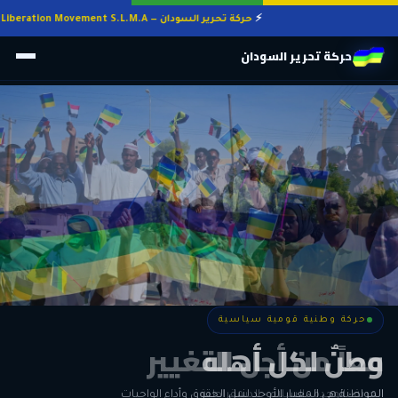
حركة تحرير السودان — Sudan Liberation Movement S.L.M.A
حركة تحرير السودان
حركة وطنية قومية سياسية
حركة وطنية قومية سياسية
وطنٌ لكل أهله
معاً من أجل التغيير
الحرية • الوحدة • السلام • الديمقراطية
المواطنة هي المعيار الأوحد لنيل الحقوق وأداء الواجبات