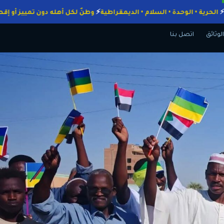
واجبات
الحرية • الوحدة • السلام • الديمقراطية
وطنٌ لكل أهله دون تميي
الوثائق
اتصل بنا