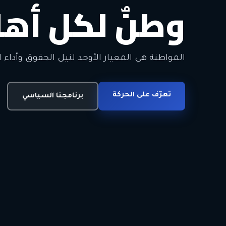
وطنٌ لكل أهل
معاً من أجل ا
الحرية • الوحدة • السلام • الديمقراطية
المواطنة هي المعيار الأوحد لنيل الحقوق وأداء ا
انضم للحركة
تعرّف على الحركة
اتصل بنا
برنامجنا السياسي