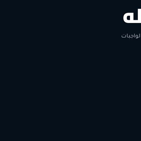
ه
لتغيير
لواجبات