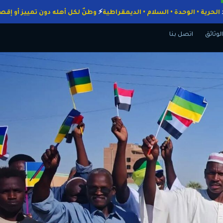
واجبات
الحرية • الوحدة • السلام • الديمقراطية
وطنٌ لكل أهله دون تمييز
الوثائق
اتصل بنا