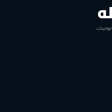
ه
لتغيير
لواجبات