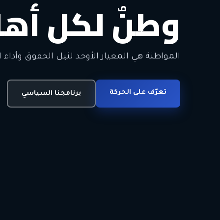
وطنٌ لكل أهل
معاً من أجل ا
الحرية • الوحدة • السلام • الديمقراطية
المواطنة هي المعيار الأوحد لنيل الحقوق وأداء ا
انضم للحركة
تعرّف على الحركة
اتصل بنا
برنامجنا السياسي