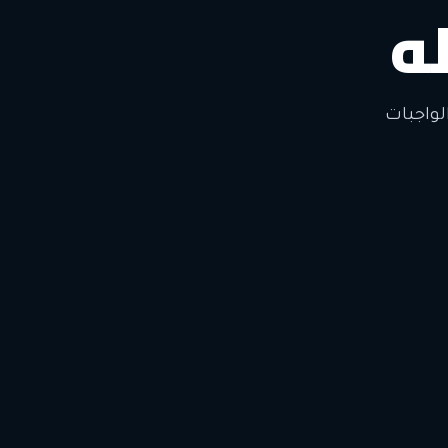
ه
لتغيير
لواجبات