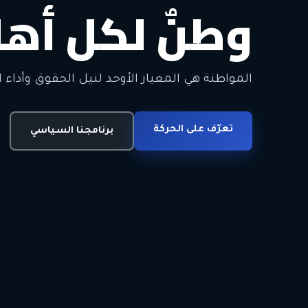
وطنٌ لكل أهل
معاً من أجل ا
الحرية • الوحدة • السلام • الديمقراطية
المواطنة هي المعيار الأوحد لنيل الحقوق وأداء ا
انضم للحركة
تعرّف على الحركة
اتصل بنا
برنامجنا السياسي