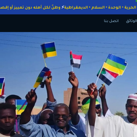
اجبات
الحرية • الوحدة • السلام • الديمقراطية
وطنٌ لكل أهله دون تمييز 
الوثائق
اتصل بنا