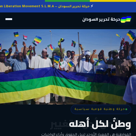
حركة تحرير السودان — Sudan Liberation Movement S.L.M.A
حركة تحرير السودان
حركة وطنية قومية سياسية
حركة وطنية قومية سياسية
وطنٌ لكل أهله
معاً من أجل التغيير
الحرية • الوحدة • السلام • الديمقراطية
المواطنة هي المعيار الأوحد لنيل الحقوق وأداء الواجبات