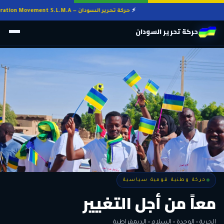
حركة تحرير السودان — Sudan Liberation Movement S.L.M.A
حركة تحرير السودان
حركة وطنية قومية سياسية
حركة وطنية قومية سياسية
وطنٌ لكل أهله
معاً من أجل التغيير
الحرية • الوحدة • السلام • الديمقراطية
المواطنة هي المعيار الأوحد لنيل الحقوق وأداء الواجبات