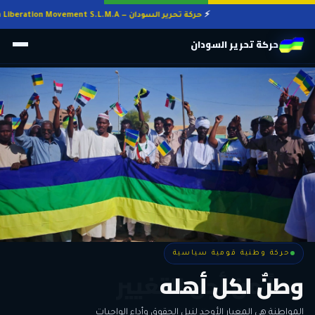
حركة تحرير السودان — Sudan Liberation Movement S.L.M.A
حركة تحرير السودان
حركة وطنية قومية سياسية
حركة وطنية قومية سياسية
وطنٌ لكل أهله
معاً من أجل التغيير
الحرية • الوحدة • السلام • الديمقراطية
المواطنة هي المعيار الأوحد لنيل الحقوق وأداء الواجبات