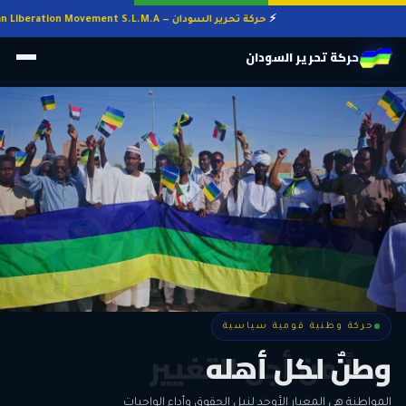
حركة تحرير السودان — Sudan Liberation Movement S.L.M.A
حركة تحرير السودان
حركة وطنية قومية سياسية
حركة وطنية قومية سياسية
وطنٌ لكل أهله
معاً من أجل التغيير
الحرية • الوحدة • السلام • الديمقراطية
المواطنة هي المعيار الأوحد لنيل الحقوق وأداء الواجبات