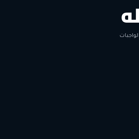
ه
لتغيير
لواجبات