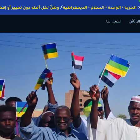
واجبات
الحرية • الوحدة • السلام • الديمقراطية
وطنٌ لكل أهله دون تمييز
الوثائق
اتصل بنا