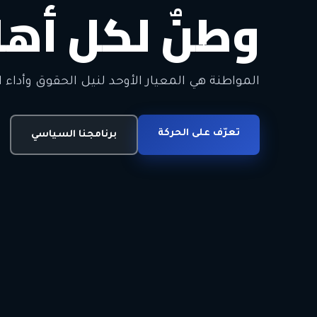
وطنٌ لكل أهل
معاً من أجل ا
الحرية • الوحدة • السلام • الديمقراطية
المواطنة هي المعيار الأوحد لنيل الحقوق وأداء ا
انضم للحركة
تعرّف على الحركة
اتصل بنا
برنامجنا السياسي