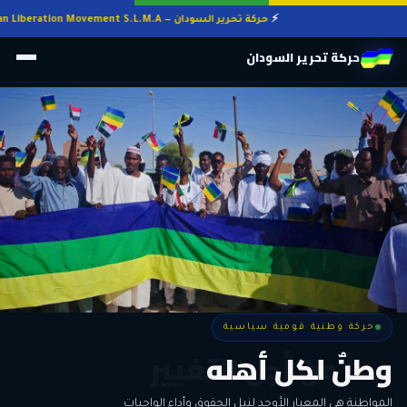
حركة تحرير السودان — Sudan Liberation Movement S.L.M.A
حركة تحرير السودان
حركة وطنية قومية سياسية
حركة وطنية قومية سياسية
وطنٌ لكل أهله
معاً من أجل التغيير
الحرية • الوحدة • السلام • الديمقراطية
المواطنة هي المعيار الأوحد لنيل الحقوق وأداء الواجبات