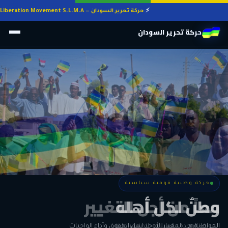
حركة تحرير السودان — Sudan Liberation Movement S.L.M.A
حركة تحرير السودان
حركة وطنية قومية سياسية
حركة وطنية قومية سياسية
وطنٌ لكل أهله
معاً من أجل التغيير
الحرية • الوحدة • السلام • الديمقراطية
المواطنة هي المعيار الأوحد لنيل الحقوق وأداء الواجبات