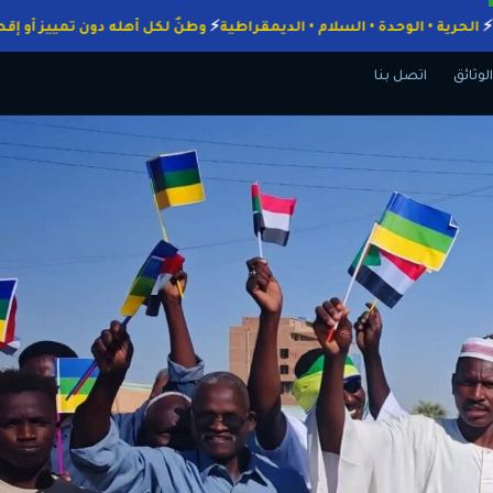
لواجبات
الحرية • الوحدة • السلام • الديمقراطية
وطنٌ لكل أهله دون تميي
الوثائق
اتصل بنا