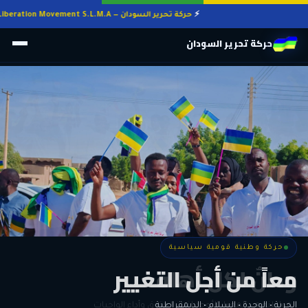
حركة تحرير السودان — Sudan Liberation Movement S.L.M.A
حركة تحرير السودان
حركة وطنية قومية سياسية
حركة وطنية قومية سياسية
وطنٌ لكل أهله
معاً من أجل التغيير
الحرية • الوحدة • السلام • الديمقراطية
المواطنة هي المعيار الأوحد لنيل الحقوق وأداء الواجبات