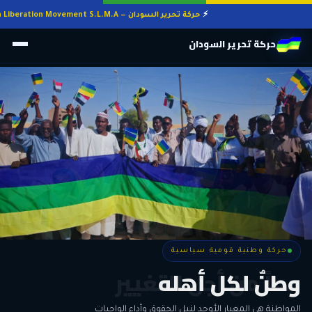
حركة تحرير السودان — Sudan Liberation Movement S.L.M.A
حركة تحرير السودان
حركة وطنية قومية سياسية
حركة وطنية قومية سياسية
وطنٌ لكل أهله
معاً من أجل التغيير
الحرية • الوحدة • السلام • الديمقراطية
المواطنة هي المعيار الأوحد لنيل الحقوق وأداء الواجبات