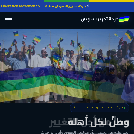
حركة تحرير السودان — Sudan Liberation Movement S.L.M.A
حركة تحرير السودان
حركة وطنية قومية سياسية
حركة وطنية قومية سياسية
وطنٌ لكل أهله
معاً من أجل التغيير
الحرية • الوحدة • السلام • الديمقراطية
المواطنة هي المعيار الأوحد لنيل الحقوق وأداء الواجبات