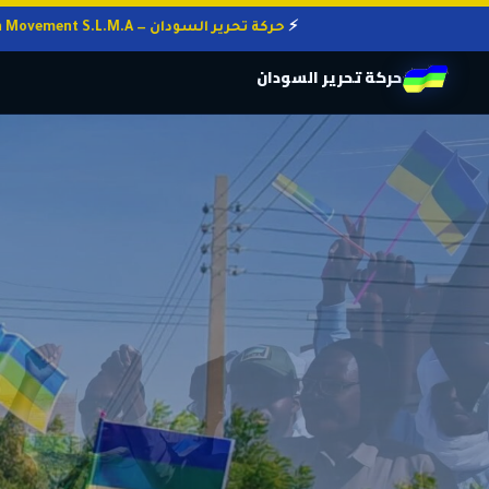
حركة تحرير السودان — Sudan Liberation Movement S.L.M.A
حركة تحرير السودان