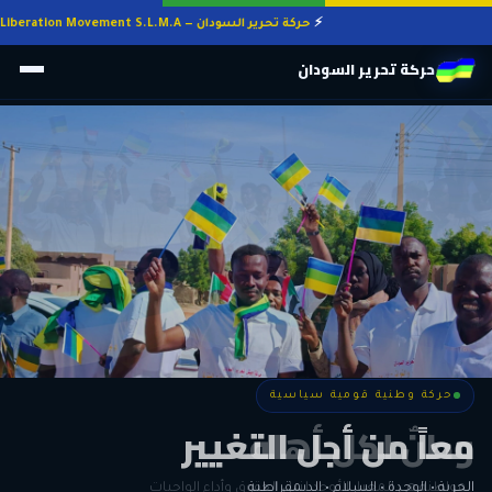
حركة تحرير السودان — Sudan Liberation Movement S.L.M.A
حركة تحرير السودان
حركة وطنية قومية سياسية
حركة وطنية قومية سياسية
وطنٌ لكل أهله
معاً من أجل التغيير
الحرية • الوحدة • السلام • الديمقراطية
المواطنة هي المعيار الأوحد لنيل الحقوق وأداء الواجبات