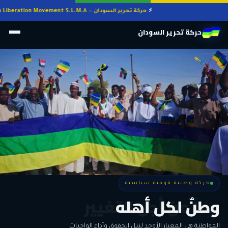
حركة تحرير السودان — Sudan Liberation Movement S.L.M.A
حركة تحرير السودان
حركة وطنية قومية سياسية
حركة وطنية قومية سياسية
وطنٌ لكل أهله
معاً من أجل التغيير
الحرية • الوحدة • السلام • الديمقراطية
المواطنة هي المعيار الأوحد لنيل الحقوق وأداء الواجبات