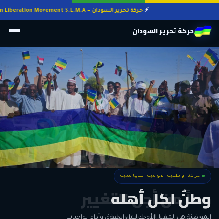
حركة تحرير السودان — Sudan Liberation Movement S.L.M.A
حركة تحرير السودان
حركة وطنية قومية سياسية
حركة وطنية قومية سياسية
وطنٌ لكل أهله
معاً من أجل التغيير
الحرية • الوحدة • السلام • الديمقراطية
المواطنة هي المعيار الأوحد لنيل الحقوق وأداء الواجبات